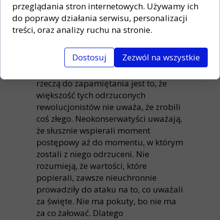
ponieważ konserwatyści nadal mają
przeglądania stron internetowych. Używamy ich
bardzo zacofane i niebezpieczne
do poprawy działania serwisu, personalizacji
pomysły, ale zaczynają wierzyć, że
treści, oraz analizy ruchu na stronie.
gdyby tylko udało im się
zreformować prawicę, mógłby istnieć
Dostosuj
Zezwól na wszystkie
dom dla obecnie umiarkowanych
liberałów tego pokolenia. Kluczową
rzeczą do zapamiętania jest to, że
większość tych odrzuconych
rewolucjonistów nie uważa, że zrobili
coś złego. Neokonserwatyści uważają,
że słusznie wspierali moment
postępowy aż do momentu, w którym
zostali z niego odrzuceni. Nie
rozumieją, że wartości, które
popierali, zawsze nieuchronnie
prowadziły do ataku na to, co uważali
za święte. Nie ma pokuty, bo nie ma
za co żałować. Dlatego