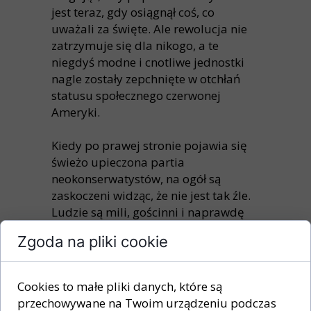
jest teraz, gdy osiągnął coś, co
uważali za święte. Ale rewolucja nie
zatrzymuje się dla nikogo, a te
niegdyś modne i cnotliwe jednostki
nagle zostały zepchnięte w otchłań
statusu społecznego czerwonej
Ameryki.
Kiedy po prawej stronie pojawia się
świeżo upieczona partia
neokonserwatystów, na ogół są
zaskoczeni widząc, że nie jest tak źle.
Ludzie są mili, gościnni i naprawdę
podekscytowani faktem, że ktoś z
Zgoda na pliki cookie
lewicy zdaje sobie sprawę jak szalone
rzeczy się tam wydarzyły. Byli
rewolucjoniści nadal wahają się, czy
Cookies to małe pliki danych, które są
identyfikować się jako konserwatyści,
przechowywane na Twoim urządzeniu podczas